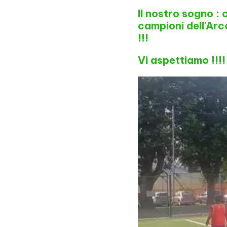
Il nostro sogno : 
campioni dell'Arc
!!!
Vi aspettiamo !!!