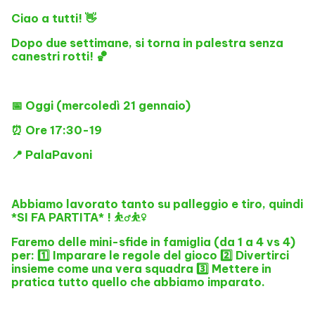
Ciao a tutti! 👋
Dopo due settimane, si torna in palestra senza
canestri rotti! 🏀
📅 Oggi (mercoledì 21 gennaio)
⏰ Ore 17:30-19
📍 PalaPavoni
Abbiamo lavorato tanto su palleggio e tiro, quindi
*SI FA PARTITA* ! ⛹️‍♂️⛹️‍♀️
Faremo delle mini-sfide in famiglia (da 1 a 4 vs 4)
per: 1️⃣ Imparare le regole del gioco 2️⃣ Divertirci
insieme come una vera squadra 3️⃣ Mettere in
pratica tutto quello che abbiamo imparato.