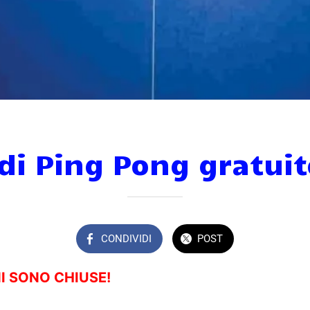
di Ping Pong gratui
CONDIVIDI
POST
NI SONO CHIUSE!